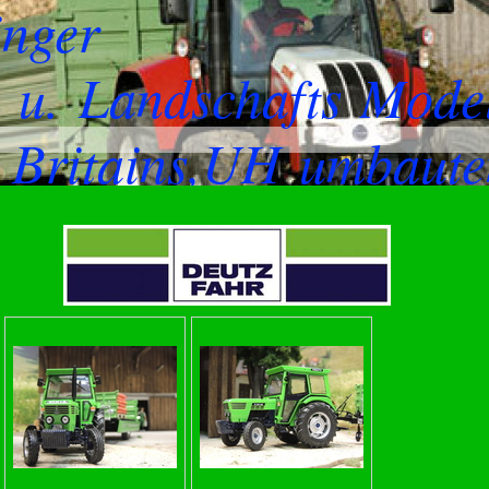
inger
 u. Landschafts Mod
, Britains,UH umbaute