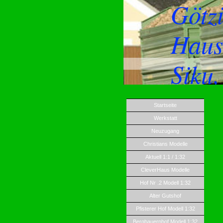
Götz
Haus
Siku
Startseite
Werkstatt
Neuzugang
Christians Modelle
Aktuell 1:1 / 1:32
CleverHaus Modelle
Hof Nr .2 Modell 1:32
Alter Gutshof
Pfisterer Hof Modell 1:32
Bergbauernhof Modell 1:32