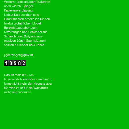
Weiters rüste ich auch Traktoren
nach wie zb. Spiegel,
Kabienenverglasung,
Lichter,Kennzeichen usw.
Hauptsächlich arbeite ich für den
landwirtschaftlichen Modell
Bereich,baue aber auch
Ritterburgen und Schlösser für
Schleich oder Bullyland aus
masiven 10mm Sperholz zum
spielen für Kinder ab 4 Jahre
j.goetzinger@gmx.at
Das ist mein IHC 434 .
Ist ja wirklich kein Riese und auch
lange nicht mehr der Neueste aber
für mich ist er für die Waldarbeit
nicht wegzudenken