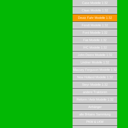
Case Modelle 1:32
Claas Modelle 1:32
Deutz Fahr Modelle 1:32
Fendt Modelle 1:32
Ford Modelle 1:32
Fiat Modelle 1:32
IHC Modelle 1:32
John Deere Modelle 1:32
Lindner Modelle 1:32
Massey Ferguson Modelle 1:32
New Holland Modelle 1:32
Steyr Modelle 1:32
andere Traktoren
Reform / Aebi Modelle 1:32
Anhänger
alte Britains Sammlung
PKW & LKW