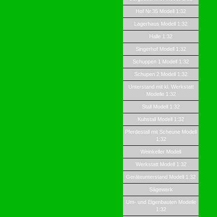
Hof Nr.35 Modell 1:32
Lagerhaus Modell 1:32
Halle 1:32
Singerhof Modell 1:32
Schuppen 1 Modell 1:32
Schupen 2 Modell 1:32
Unterstand mit kl. Werkstatt
Modelle 1:32
Stall Modell 1:32
Kuhstall Modell 1:32
Pferdestall mit Scheune Modell
1:32
Weinkeller Modell
Werkstatt Modell 1:32
Geräteunterstand Modell 1:32
Sägewerk
Um- und Eigenbauten Modelle
1:32