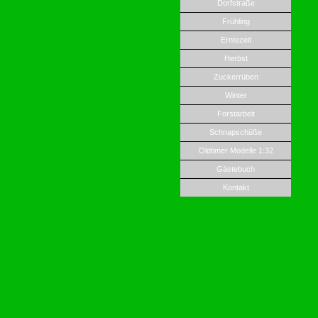
Dorfstraße
Frühling
Erntezeit
Herbst
Zuckerrüben
Winter
Forstarbeit
Schnapschüße
Oldtimer Modelle 1:32
Gästebuch
Kontakt