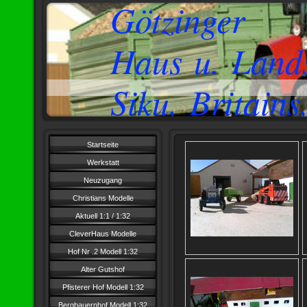
Götzinger
Haus u. Land
Siku, Britain
Startseite
Werkstatt
Neuzugang
Christians Modelle
Aktuell 1:1 / 1:32
CleverHaus Modelle
Hof Nr .2 Modell 1:32
Alter Gutshof
Pfisterer Hof Modell 1:32
Bergbauernhof Modell 1:32