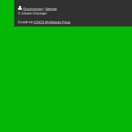
Druckversion
|
Sitemap
© Johann Götzinger
Erstellt mit
IONOS MyWebsite Privat
.