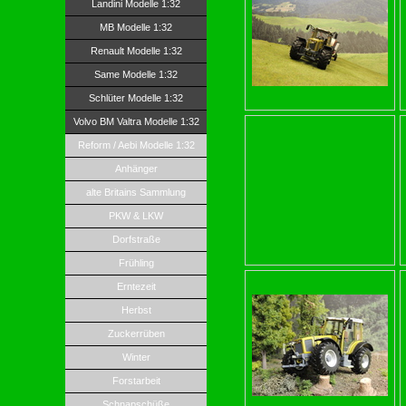
Landini Modelle 1:32
MB Modelle 1:32
Renault Modelle 1:32
Same Modelle 1:32
Schlüter Modelle 1:32
Volvo BM Valtra Modelle 1:32
Reform / Aebi Modelle 1:32
Anhänger
alte Britains Sammlung
PKW & LKW
Dorfstraße
Frühling
Erntezeit
Herbst
Zuckerrüben
Winter
Forstarbeit
Schnapschüße