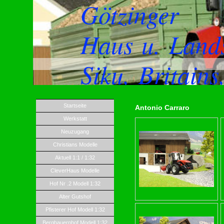
Götzinger
Haus u. Land
Siku, Britain
Startseite
Antonio Carraro
Werkstatt
Neuzugang
Christians Modelle
Aktuell 1:1 / 1:32
CleverHaus Modelle
Hof Nr .2 Modell 1:32
Alter Gutshof
Pfisterer Hof Modell 1:32
Bergbauernhof Modell 1:32