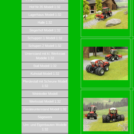
Hof Nr.35 Modell 1:32
Lagerhaus Modell 1:32
Halle 1:32
Singerhof Modell 1:32
Schuppen 1 Modell 1:32
Schupen 2 Modell 1:32
Unterstand mit kl. Werkstatt
Modelle 1:32
Stall Modell 1:32
Kuhstall Modell 1:32
Pferdestall mit Scheune Modell
1:32
Weinkeller Modell
Werkstatt Modell 1:32
Geräteunterstand Modell 1:32
Sägewerk
Um- und Eigenbauten Modelle
1:32