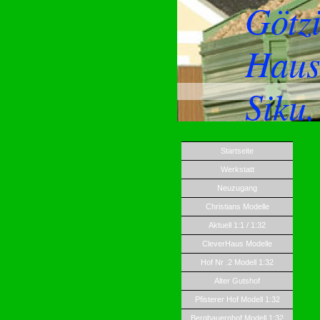
Götz
Haus
Siku
Startseite
Werkstatt
Neuzugang
Christians Modelle
Aktuell 1:1 / 1:32
CleverHaus Modelle
Hof Nr .2 Modell 1:32
Alter Gutshof
Pfisterer Hof Modell 1:32
Bergbauernhof Modell 1:32