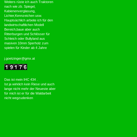
Weiters rüste ich auch Traktoren
nach wie zb. Spiegel,
Kabienenverglasung,
Lichter,Kennzeichen usw.
Hauptsächlich arbeite ich für den
landwirtschaftlichen Modell
Bereich,baue aber auch
Ritterburgen und Schlösser für
Schleich oder Bullyland aus
masiven 10mm Sperholz zum
spielen für Kinder ab 4 Jahre
j.goetzinger@gmx.at
Das ist mein IHC 434 .
Ist ja wirklich kein Riese und auch
lange nicht mehr der Neueste aber
für mich ist er für die Waldarbeit
nicht wegzudenken