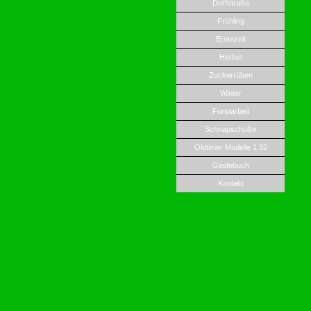
Dorfstraße
Frühling
Erntezeit
Herbst
Zuckerrüben
Winter
Forstarbeit
Schnapschüße
Oldtimer Modelle 1:32
Gästebuch
Kontakt