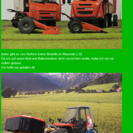
leider gibt es von Reform keine Modelle im Masstab 1:32
Da ich auf einen Muli und Balkenmäher nicht verzichten wollte, habe ich sie mir
selber gebaut.
Ich hoffe sie gefallen dir