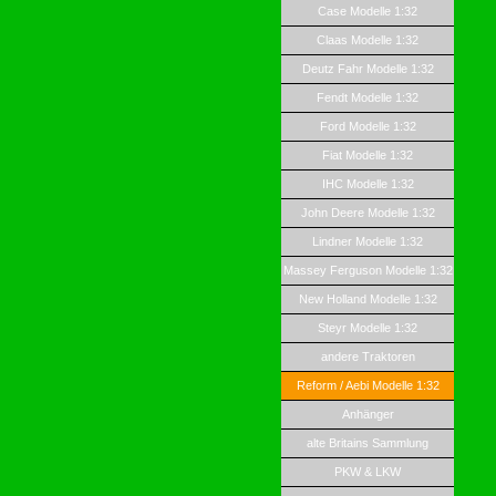
Case Modelle 1:32
Claas Modelle 1:32
Deutz Fahr Modelle 1:32
Fendt Modelle 1:32
Ford Modelle 1:32
Fiat Modelle 1:32
IHC Modelle 1:32
John Deere Modelle 1:32
Lindner Modelle 1:32
Massey Ferguson Modelle 1:32
New Holland Modelle 1:32
Steyr Modelle 1:32
andere Traktoren
Reform / Aebi Modelle 1:32
Anhänger
alte Britains Sammlung
PKW & LKW