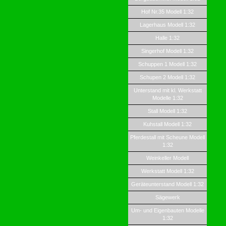
Hof Nr.35 Modell 1:32
Lagerhaus Modell 1:32
Halle 1:32
Singerhof Modell 1:32
Schuppen 1 Modell 1:32
Schupen 2 Modell 1:32
Unterstand mit kl. Werkstatt
Modelle 1:32
Stall Modell 1:32
Kuhstall Modell 1:32
Pferdestall mit Scheune Modell
1:32
Weinkeller Modell
Werkstatt Modell 1:32
Geräteunterstand Modell 1:32
Sägewerk
Um- und Eigenbauten Modelle
1:32