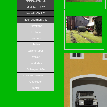
Kleinmotoren 1:32
Modellauto 1:32
Modell LKW 1:32
Baumaschinen 1:32
Dorfstraße
Frühling
Erntezeit
Herbst
Zuckerrüben
Winter
Forstarbeit
Schnapschüße
Oldtimer Modelle 1:32
Gästebuch
Kontakt