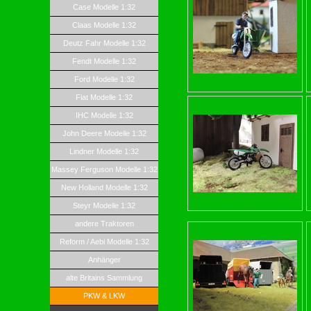
Case Modelle 1:32
Claas Modelle 1:32
Deutz Fahr Modelle 1:32
Fendt Modelle 1:32
Ford Modelle 1:32
Fiat Modelle 1:32
IHC Modelle 1:32
John Deere Modelle 1:32
Lindner Modelle 1:32
Massey Ferguson Modelle 1:32
New Holland Modelle 1:32
Steyr Modelle 1:32
andere Traktoren
Reform / Aebi Modelle 1:32
Anhänger
alte Britains Sammlung
PKW & LKW