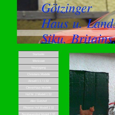
Götzinger
Haus u. Land
Siku, Britain
Startseite
Werkstatt
Neuzugang
Christians Modelle
Aktuell 1:1 / 1:32
CleverHaus Modelle
Hof Nr .2 Modell 1:32
Alter Gutshof
Pfisterer Hof Modell 1:32
Bergbauernhof Modell 1:32