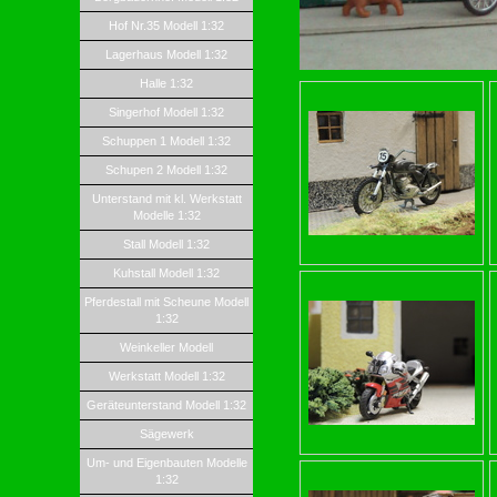
Hof Nr.35 Modell 1:32
Lagerhaus Modell 1:32
Halle 1:32
Singerhof Modell 1:32
Schuppen 1 Modell 1:32
Schupen 2 Modell 1:32
Unterstand mit kl. Werkstatt
Modelle 1:32
Stall Modell 1:32
Kuhstall Modell 1:32
Pferdestall mit Scheune Modell
1:32
Weinkeller Modell
Werkstatt Modell 1:32
Geräteunterstand Modell 1:32
Sägewerk
Um- und Eigenbauten Modelle
1:32