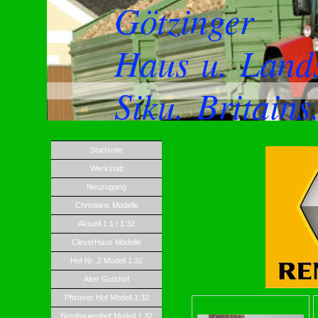
Götzinger
Haus u. Land
Siku, Britain
Startseite
Werkstatt
Neuzugang
Christians Modelle
Aktuell 1:1 / 1:32
CleverHaus Modelle
Hof Nr .2 Modell 1:32
Alter Gutshof
Pfisterer Hof Modell 1:32
Bergbauernhof Modell 1:32