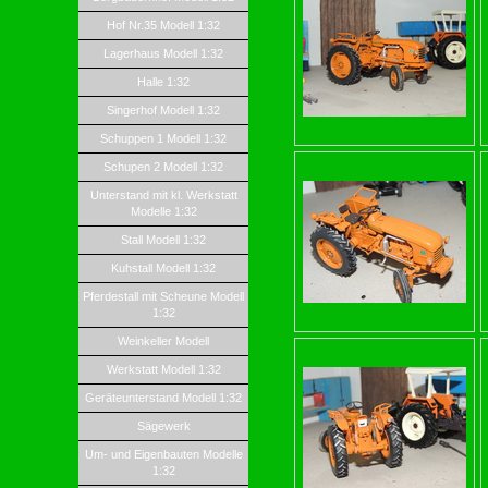
Hof Nr.35 Modell 1:32
Lagerhaus Modell 1:32
Halle 1:32
Singerhof Modell 1:32
Schuppen 1 Modell 1:32
Schupen 2 Modell 1:32
Unterstand mit kl. Werkstatt
Modelle 1:32
Stall Modell 1:32
Kuhstall Modell 1:32
Pferdestall mit Scheune Modell
1:32
Weinkeller Modell
Werkstatt Modell 1:32
Geräteunterstand Modell 1:32
Sägewerk
Um- und Eigenbauten Modelle
1:32