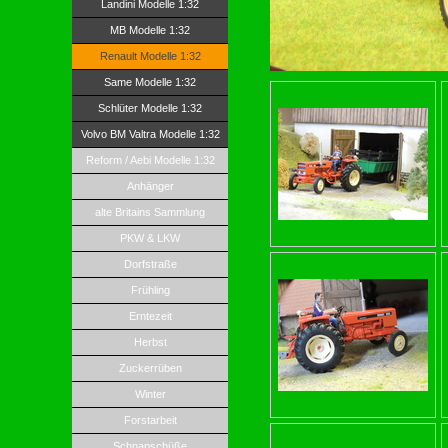
Landini Modelle 1:32
MB Modelle 1:32
Renault Modelle 1:32
Same Modelle 1:32
Schlüter Modelle 1:32
Volvo BM Valtra Modelle 1:32
Reform / Aebi Modelle 1:32
Anhänger
alte Britains Sammlung
PKW & LKW
Dorfstraße
Frühling
Erntezeit
Herbst
Zuckerrüben
Winter
Forstarbeit
Schnapschüße